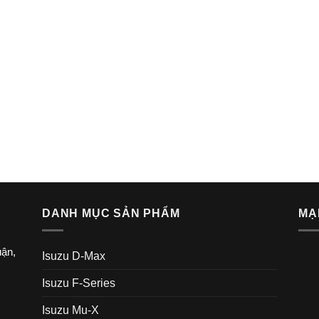
DANH MỤC SẢN PHẨM
MẠ
ận,
Isuzu D-Max
Isuzu F-Series
Isuzu Mu-X