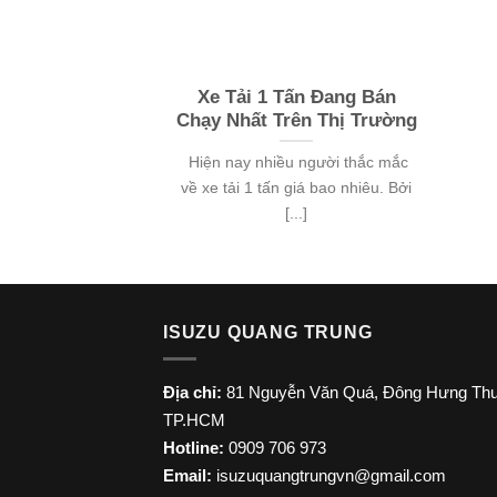
Xe Tải 1 Tấn Đang Bán
Chạy Nhất Trên Thị Trường
Hiện nay nhiều người thắc mắc
về xe tải 1 tấn giá bao nhiêu. Bởi
[...]
ISUZU QUANG TRUNG
Địa chỉ:
81 Nguyễn Văn Quá, Đông Hưng Thu
TP.HCM
Hotline:
0909 706 973
Email:
isuzuquangtrungvn@gmail.com