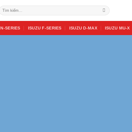
Tìm
kiếm:
 N-SERIES
ISUZU F-SERIES
ISUZU D-MAX
ISUZU MU-X