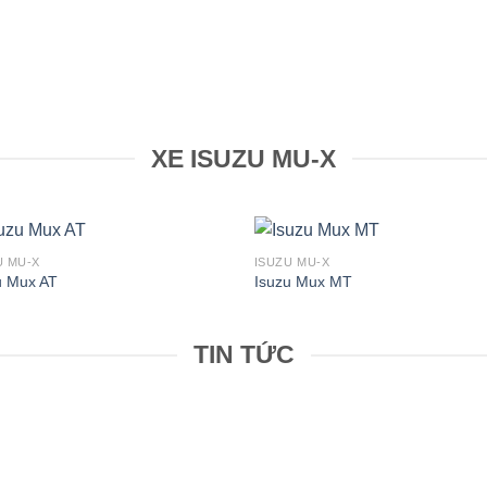
XE ISUZU MU-X
U MU-X
ISUZU MU-X
u Mux AT
Isuzu Mux MT
TIN TỨC