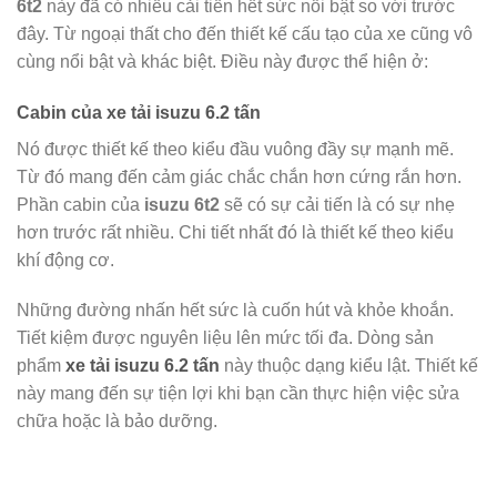
6t2
này đã có nhiều cải tiến hết sức nổi bật so với trước
đây. Từ ngoại thất cho đến thiết kế cấu tạo của xe cũng vô
cùng nổi bật và khác biệt. Điều này được thể hiện ở:
Cabin của
xe tải isuzu 6.2 tấn
Nó được thiết kế theo kiểu đầu vuông đầy sự mạnh mẽ.
Từ đó mang đến cảm giác chắc chắn hơn cứng rắn hơn.
Phần cabin của
isuzu 6t2
sẽ có sự cải tiến là có sự nhẹ
hơn trước rất nhiều.
Chi tiết nhất đó là thiết kế theo kiểu
khí động cơ.
Những đường nhấn hết sức là cuốn hút và khỏe khoắn.
Tiết kiệm được nguyên liệu lên mức tối đa. Dòng sản
phẩm
xe tải isuzu 6.2 tấn
này thuộc dạng kiểu lật. Thiết kế
này mang đến sự tiện lợi khi bạn cần thực hiện việc sửa
chữa hoặc là bảo dưỡng.