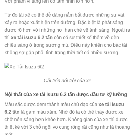
Với phạm vi tăng lên có tầm nhìn lớn hơn.
Từ đó tài xế có thể dễ dàng nắm bắt được những sự vật
xảy ra hoặc xuất hiện trên đường. Đặc biệt là phát sáng
được rõ hơn với những nơi hạn chế về ánh sáng. Ngoài ra
thì
xe tải isuzu 6.2 tấn
còn có sự thiết kế thêm về đèn
chiếu sáng ở trong sương mù. Điều này khiến cho bác tài
không sợ gặp phải tình trạng thời tiết có nhiều sương.
Cải tiến nổi trội của xe
Nội thất của xe tải isuzu 6.2 tấn được đầu tư kỹ lưỡng
Màu sắc được đem thành màu chủ đạo của
xe tải isuzu
6.2 tấn
là gam màu xám. Nhờ đó ta có thể thấy được xe
chở nên sáng hơn khỏe hơn. Không gian của xe thì được
thiết kế với 3 chỗ ngồi vô cùng rộng rãi cũng như là thoáng
mát.