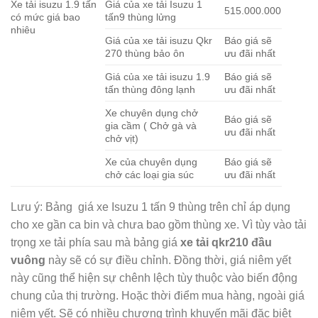
Xe tải isuzu 1.9 tấn
Giá của xe tải Isuzu 1
515.000.000
có mức giá bao
tấn9 thùng lửng
nhiêu
Giá của xe tải isuzu Qkr
Báo giá sẽ
270 thùng bảo ôn
ưu đãi nhất
Giá của xe tải isuzu 1.9
Báo giá sẽ
tấn thùng đông lạnh
ưu đãi nhất
Xe chuyên dụng chở
Báo giá sẽ
gia cầm ( Chở gà và
ưu đãi nhất
chở vịt)
Xe của chuyên dụng
Báo giá sẽ
chở các loại gia súc
ưu đãi nhất
Lưu ý: Bảng giá xe Isuzu 1 tấn 9 thùng trên chỉ áp dụng
cho xe gần ca bin và chưa bao gồm thùng xe. Vì tùy vào tải
trọng xe tải phía sau mà bảng giá
xe
tải
qkr210 đầu
vuông
này sẽ có sự điều chỉnh. Đồng thời, giá niêm yết
này cũng thể hiện sự chênh lệch tùy thuộc vào biến động
chung của thị trường. Hoặc thời điểm mua hàng, ngoài giá
niêm yết. Sẽ có nhiều chương trình khuyến mãi đặc biệt