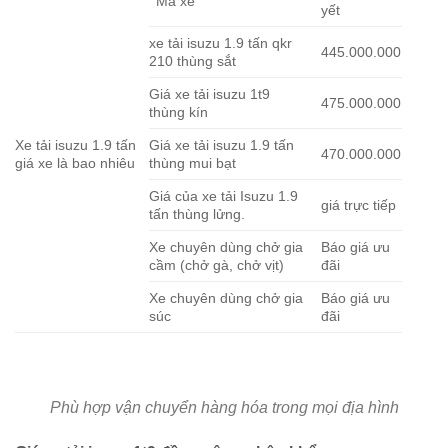
Mã xe
yết
xe tải isuzu 1.9 tấn qkr
445.000.000
210 thùng sắt
Giá xe tải isuzu 1t9
475.000.000
thùng kín
Xe tải isuzu 1.9 tấn
Giá xe tải isuzu 1.9 tấn
470.000.000
giá xe là bao nhiêu
thùng mui bạt
Giá của xe tải Isuzu 1.9
giá trực tiếp
tấn thùng lửng.
Xe chuyên dùng chở gia
Báo giá ưu
cầm (chở gà, chở vịt)
đãi
Xe chuyên dùng chở gia
Báo giá ưu
súc
đãi
Phù hợp vận chuyển hàng hóa trong mọi địa hình